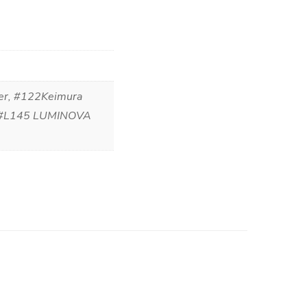
ver, #122Keimura
r, #L145 LUMINOVA