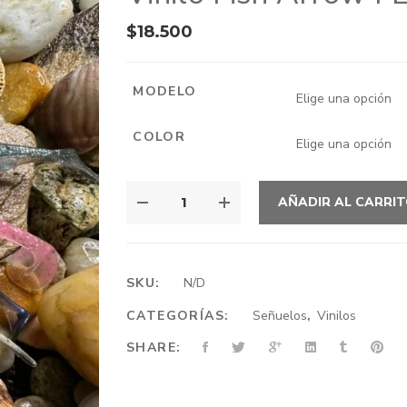
$
18.500
MODELO
COLOR
VINILO
AÑADIR AL CARRI
FISH
ARROW
FLASH-
J
SKU:
N/D
SW
CATEGORÍAS:
Señuelos
,
Vinilos
CANTIDAD
SHARE: