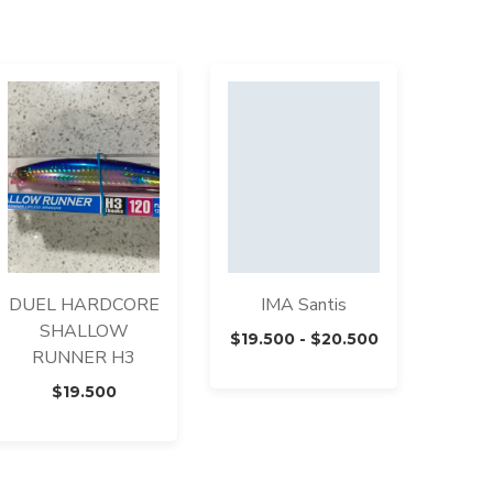
DUEL HARDCORE
IMA Santis
SHALLOW
Rango
$
19.500
-
$
20.500
RUNNER H3
de
precios:
$
19.500
desde
$19.500
hasta