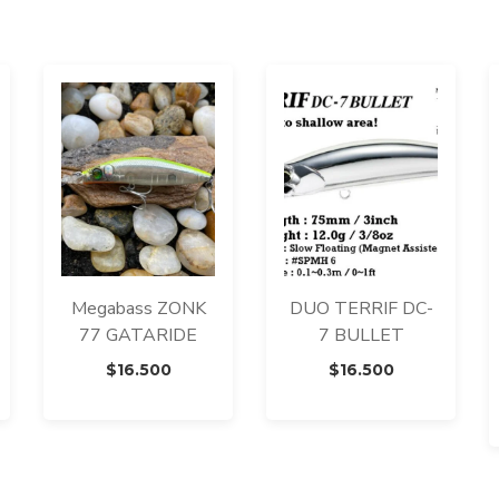
Megabass ZONK
DUO TERRIF DC-
77 GATARIDE
7 BULLET
Rango
$
16.500
$
16.500
de
recios:
desde
14.000