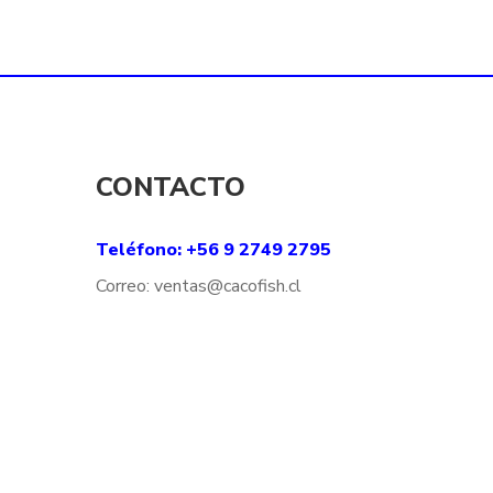
hasta
h
$10.500
$
CONTACTO
Teléfono: +56 9 2749 2795
Correo:
ventas@
cacofish
.cl