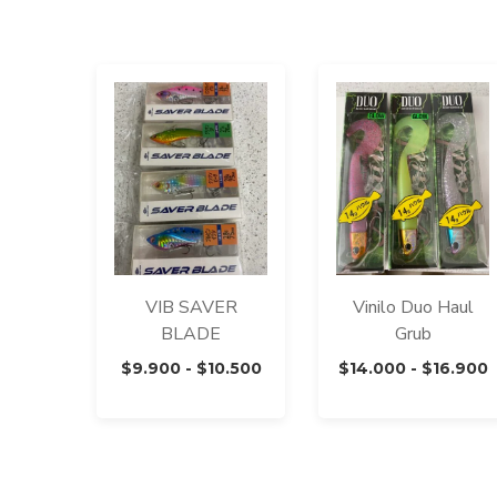
VIB SAVER
Vinilo Duo Haul
BLADE
Grub
Rango
$
9.900
-
$
10.500
$
14.000
-
$
16.900
de
precios:
p
desde
$9.900
$