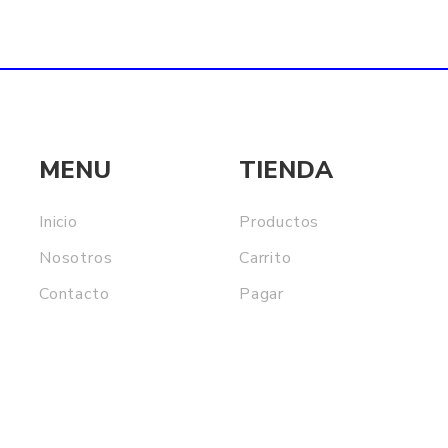
asta
16.900
MENU
TIENDA
Inicio
Productos
Nosotros
Carrito
Contacto
Pagar