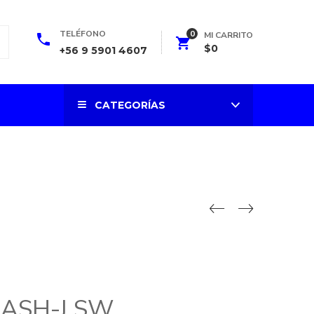
0
TELÉFONO
MI CARRITO
$
0
+56 9 5901 4607
CATEGORÍAS
FLASH-J SW