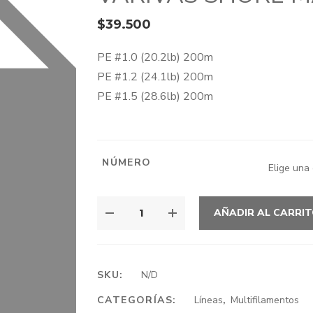
$
39.500
PE #1.0 (20.2lb) 200m
PE #1.2 (24.1lb) 200m
PE #1.5 (28.6lb) 200m
NÚMERO
VARIVAS
AÑADIR AL CARRI
SHORE
MASTER
X8
CANTIDAD
SKU:
N/D
CATEGORÍAS:
Líneas
,
Multifilamentos