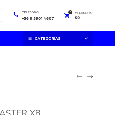
0
TELÉFONO
MI CARRITO
$
0
+56 9 5901 4607
CATEGORÍAS
ASTER X8