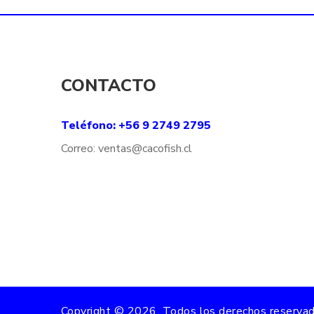
CONTACTO
Teléfono: +56 9 2749 2795
Correo:
ventas@
cacofish
.cl
Copyright ©
2026
. Todos los derechos reservad