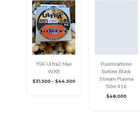
YGK Ultra2 Max
Fluorocarbono
WX8
Sunline Black
Stream Plasma
Rango
$
31.500
-
$
44.500
50m #16
de
precios:
$
48.000
desde
$31.500
hasta
$44.500