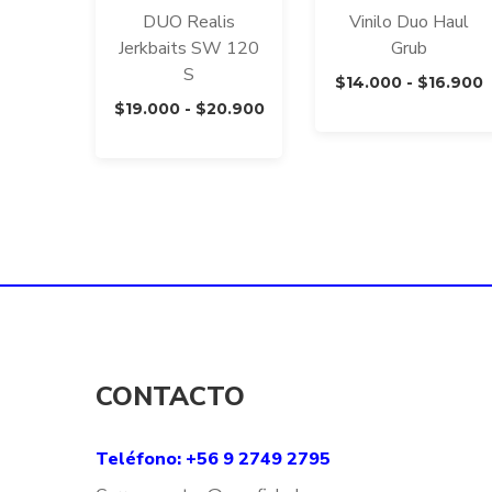
DUO Realis
Vinilo Duo Haul
Jerkbaits SW 120
Grub
S
$
14.000
-
$
16.900
Rango
$
19.000
-
$
20.900
de
p
precios:
desde
$
$19.000
h
hasta
$
$20.900
CONTACTO
Teléfono: +56 9 2749 2795