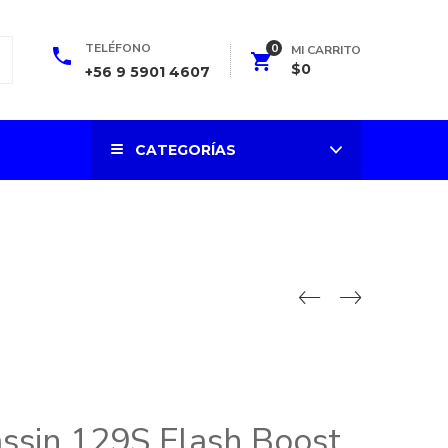
0
TELÉFONO
MI CARRITO
$
0
+56 9 5901 4607
CATEGORÍAS
ssin 129S Flash Boost