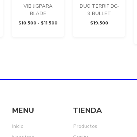
VIB JIGPARA
DUO TERRIF DC-
BLADE
9 BULLET
Rango
Rango
$
10.500
-
$
11.500
$
19.500
de
de
recios:
precios:
desde
desde
14.000
$10.500
asta
hasta
16.900
$11.500
MENU
TIENDA
Inicio
Productos