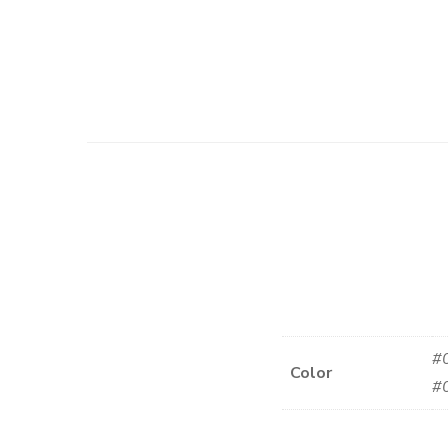
#0
Color
#0