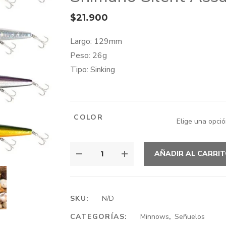
$
21.900
Largo: 129mm
Peso: 26g
Tipo: Sinking
COLOR
SHIMANO
AÑADIR AL CARRI
SILENT
ASSASSIN
129S
FLASH
SKU:
N/D
BOOST
CATEGORÍAS:
Minnows
,
Señuelos
CANTIDAD