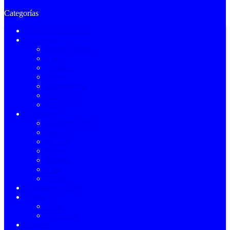
Categorías
Todas las categorías
Accesorios
Bolsos/Fundas
Cajas
Chalecos
Gorros
Herramientas
Mantención
Ropa
Anzuelos
Anzuelo Vinilos
Argollas
In Line
Pesos
Rotores
Snap
Triples
Anzuelos Vinilos
Cañas
Otras
TENRYU
Carretes