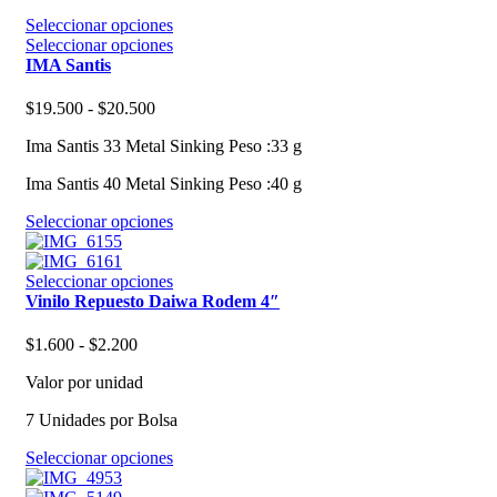
la
pueden
hasta
Este
Seleccionar opciones
página
elegir
$16.900
producto
Este
Seleccionar opciones
de
en
tiene
producto
IMA Santis
producto
la
múltiples
tiene
página
variantes.
múltiples
de
Rango
$
19.500
-
$
20.500
Las
variantes.
producto
de
opciones
Las
Ima Santis 33 Metal Sinking Peso :33 g
precios:
se
opciones
desde
pueden
se
Ima Santis 40 Metal Sinking Peso :40 g
$19.500
elegir
pueden
hasta
Este
Seleccionar opciones
en
elegir
$20.500
producto
la
en
tiene
página
la
múltiples
Este
Seleccionar opciones
de
página
variantes.
producto
Vinilo Repuesto Daiwa Rodem 4″
producto
de
Las
tiene
producto
opciones
múltiples
Rango
$
1.600
-
$
2.200
se
variantes.
de
pueden
Las
Valor por unidad
precios:
elegir
opciones
desde
en
se
7 Unidades por Bolsa
$1.600
la
pueden
hasta
Este
Seleccionar opciones
página
elegir
$2.200
producto
de
en
tiene