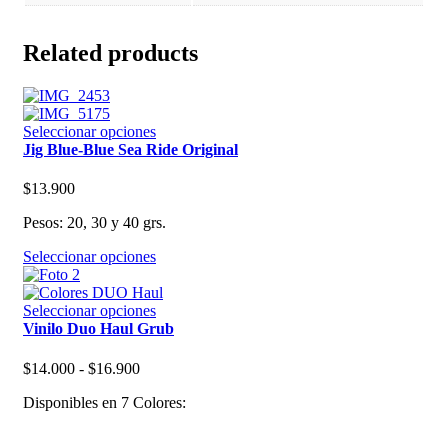
Related products
Este
Seleccionar opciones
producto
Jig Blue-Blue Sea Ride Original
tiene
múltiples
$
13.900
variantes.
Las
Pesos: 20, 30 y 40 grs.
opciones
Este
se
Seleccionar opciones
producto
pueden
tiene
elegir
múltiples
Este
en
Seleccionar opciones
variantes.
producto
la
Vinilo Duo Haul Grub
Las
tiene
página
opciones
múltiples
de
Rango
$
14.000
-
$
16.900
se
variantes.
producto
de
pueden
Las
Disponibles en 7 Colores:
precios:
elegir
opciones
desde
en
se
$14.000