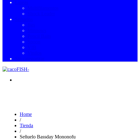
Líneas
Multifilamentos
Shock Leader
Señuelos
Jigs
Minnows
Pencil Baits
Spoon
VIB
Vinilos
Sin categorizar
Home
/
Tienda
/
Señuelo Bassday Mononofu