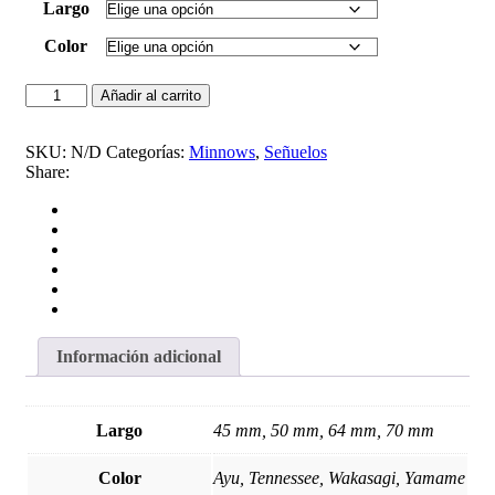
Largo
Color
Señuelo
Añadir al carrito
Bassday
Mononofu
cantidad
SKU:
N/D
Categorías:
Minnows
,
Señuelos
Share:
Información adicional
Largo
45 mm, 50 mm, 64 mm, 70 mm
Color
Ayu, Tennessee, Wakasagi, Yamame