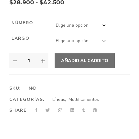
Rango
$
28.900
-
$
42.500
de
precios:
NÚMERO
desde
LARGO
$28.900
hasta
LÍNEA
$42.500
AÑADIR AL CARRITO
DAIWA
UL
UVF
GEKKABIJIN
SKU:
N/D
DURA
CATEGORÍAS:
Líneas
,
Multifilamentos
SENSOR
+
SHARE:
SI2
CANTIDAD