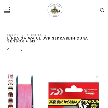
HOME
/
TIENDA
/
LÍNEA DAIWA UL UVF GEKKABIJIN DURA
SENSOR + SI2