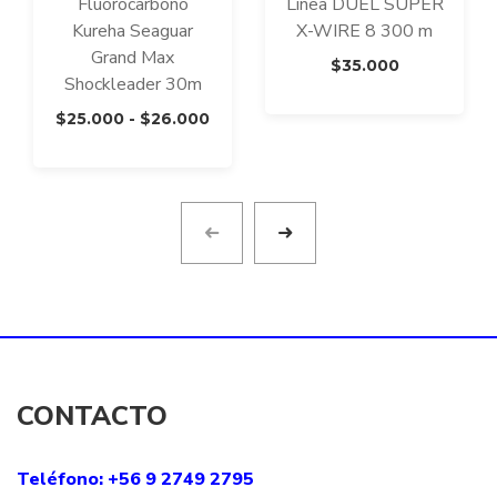
Fluorocarbono
Línea DUEL SUPER
Kureha Seaguar
X-WIRE 8 300 m
Grand Max
$
35.000
Shockleader 30m
Rango
$
25.000
-
$
26.000
de
precios:
desde
$25.000
hasta
$26.000
CONTACTO
Teléfono: +56 9 2749 2795