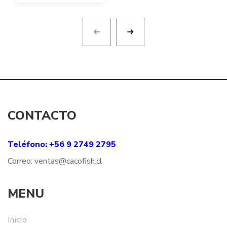
desde
$10.99
hasta
$12.50
CONTACTO
Teléfono: +56 9 2749 2795
Correo:
ventas@
cacofish
.cl
MENU
Inicio