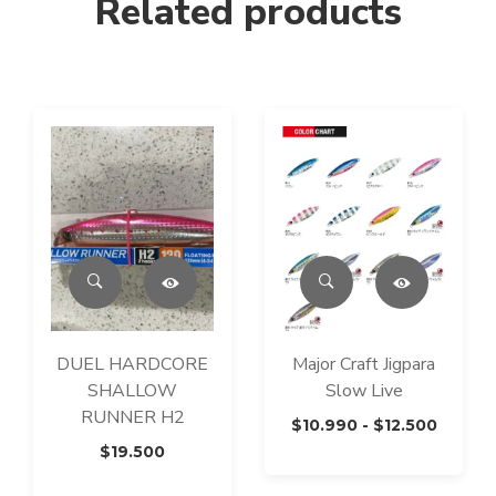
Related products
DUEL HARDCORE
Major Craft Jigpara
SHALLOW
Slow Live
RUNNER H2
Rango
$
10.990
-
$
12.500
de
$
19.500
precios