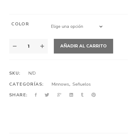
COLOR
DUO
AÑADIR AL CARRITO
REALIS
JERKBAITS
SW
160
SKU:
N/D
SINKING
CATEGORÍAS:
Minnows
,
Señuelos
CANTIDAD
SHARE: