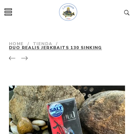
HOME
/
TIENDA
/
DUO REALIS JERKBAITS 130 SINKING