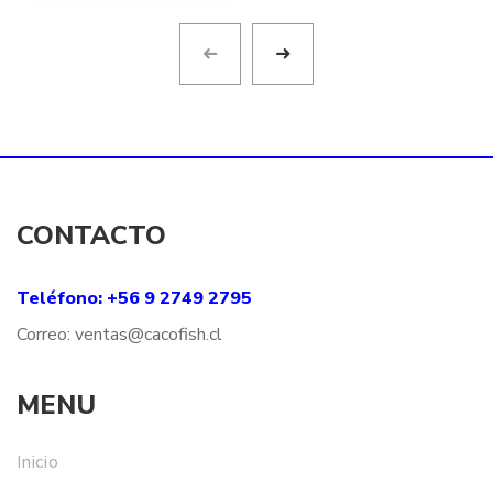
$19.50
hasta
$20.5
CONTACTO
Teléfono: +56 9 2749 2795
Correo:
ventas@
cacofish
.cl
MENU
Inicio