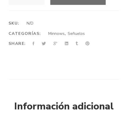
REALIS
JERKBAITS
130
SINKING
SKU:
N/D
CANTIDAD
CATEGORÍAS:
Minnows
,
Señuelos
SHARE:
Información adicional