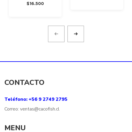
de
$
16.500
precio
desde
$14.00
hasta
$16.90
CONTACTO
Teléfono: +56 9 2749 2795
Correo:
ventas@
cacofish
.cl
MENU