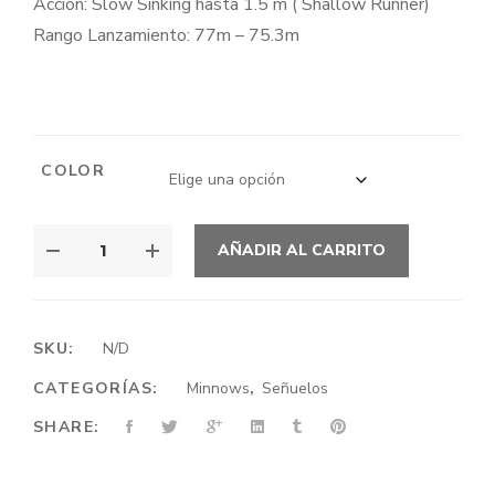
Accion: Slow Sinking hasta 1.5 m ( Shallow Runner)
Rango Lanzamiento: 77m – 75.3m
COLOR
DAIWA
AÑADIR AL CARRITO
SHORELINE
SHINER
Z
VERTICE
SKU:
N/D
R
CATEGORÍAS:
Minnows
,
Señuelos
STG
125S
SHARE:
CANTIDAD