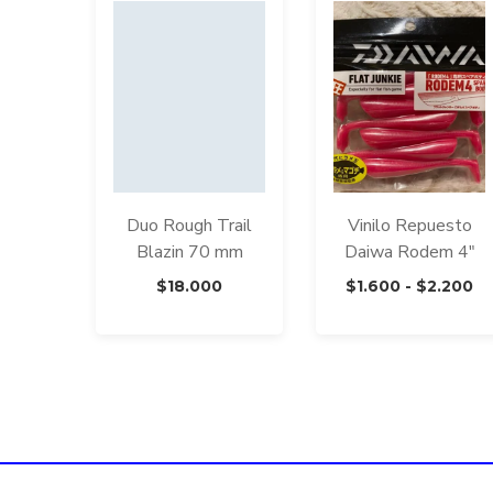
Duo Rough Trail
Vinilo Repuesto
Blazin 70 mm
Daiwa Rodem 4″
R
$
18.000
$
1.600
-
$
2.200
d
pr
d
$1
ha
$2