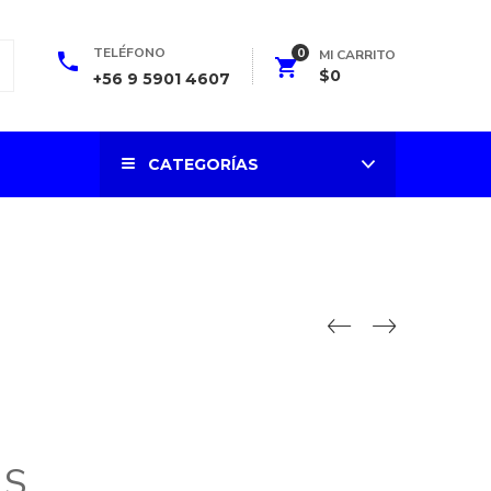
0
TELÉFONO
MI CARRITO
$
0
+56 9 5901 4607
CATEGORÍAS
 S