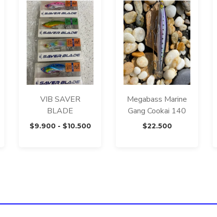
VIB SAVER
Megabass Marine
BLADE
Gang Cookai 140
ango
Rango
$
9.900
-
$
10.500
$
22.500
e
de
ecios:
precios:
esde
desde
.600
$9.900
sta
hasta
.200
$10.500