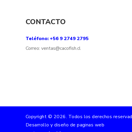
CONTACTO
Teléfono: +56 9 2749 2795
Correo:
ventas@
cacofish
.cl
Copyright ©
2026
. Todos los derechos reservad
Desarrollo y diseño de paginas web