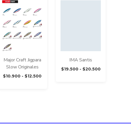
Major Craft Jigpara
IMA Santis
Slow Originales
Rango
$
19.500
-
$
20.500
Rango
de
$
10.900
-
$
12.500
de
precios:
precios:
desde
desde
$19.500
$10.900
hasta
hasta
$20.500
$12.500