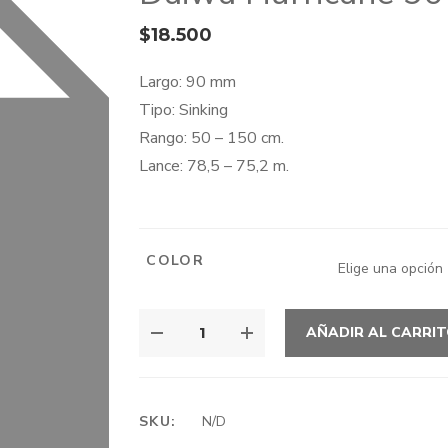
$
18.500
Largo: 90 mm
Tipo: Sinking
Rango: 50 – 150 cm.
Lance: 78,5 – 75,2 m.
COLOR
DAIWA
AÑADIR AL CARRI
HURRICANE
90
S
CANTIDAD
SKU:
N/D