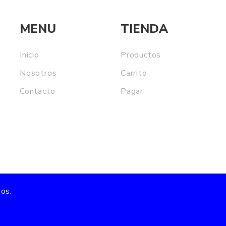
MENU
TIENDA
Inicio
Productos
Nosotros
Carrito
Contacto
Pagar
os.